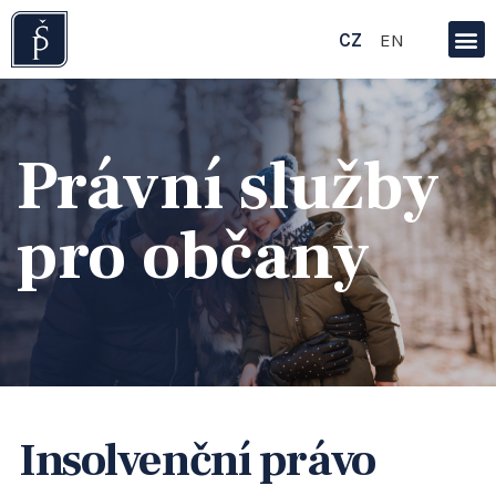
CZ
EN
Právní služby
pro občany
Insolvenční právo